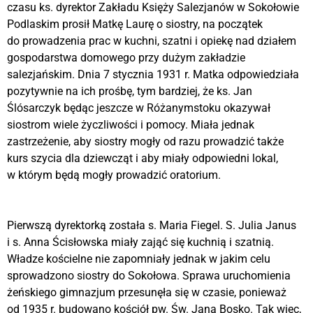
czasu ks. dyrektor Zakładu Księży Salezjanów w Sokołowie
Podlaskim prosił Matkę Laurę o siostry, na początek
do prowadzenia prac w kuchni, szatni i opiekę nad działem
gospodarstwa domowego przy dużym zakładzie
salezjańskim. Dnia 7 stycznia 1931 r. Matka odpowiedziała
pozytywnie na ich prośbę, tym bardziej, że ks. Jan
Ślósarczyk będąc jeszcze w Różanymstoku okazywał
siostrom wiele życzliwości i pomocy. Miała jednak
zastrzeżenie, aby siostry mogły od razu prowadzić także
kurs szycia dla dziewcząt i aby miały odpowiedni lokal,
w którym będą mogły prowadzić oratorium.
Pierwszą dyrektorką została s. Maria Fiegel. S. Julia Janus
i s. Anna Ścisłowska miały zająć się kuchnią i szatnią.
Władze kościelne nie zapomniały jednak w jakim celu
sprowadzono siostry do Sokołowa. Sprawa uruchomienia
żeńskiego gimnazjum przesunęła się w czasie, ponieważ
od 1935 r. budowano kościół pw. Św. Jana Bosko. Tak więc,