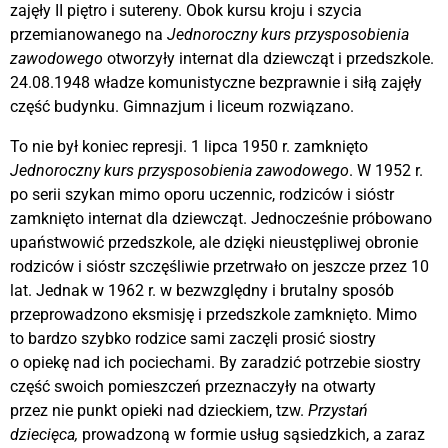
zajęły II piętro i sutereny. Obok kursu kroju i szycia
przemianowanego na
Jednoroczny kurs przysposobienia
zawodowego
otworzyły internat dla dziewcząt i przedszkole.
24.08.1948 władze komunistyczne bezprawnie i siłą zajęły
część budynku. Gimnazjum i liceum rozwiązano.
To nie był koniec represji. 1 lipca 1950 r. zamknięto
Jednoroczny kurs przysposobienia zawodowego
. W 1952 r.
po serii szykan mimo oporu uczennic, rodziców i sióstr
zamknięto internat dla dziewcząt. Jednocześnie próbowano
upaństwowić przedszkole, ale dzięki nieustępliwej obronie
rodziców i sióstr szczęśliwie przetrwało on jeszcze przez 10
lat. Jednak w 1962 r. w bezwzględny i brutalny sposób
przeprowadzono eksmisję i przedszkole zamknięto. Mimo
to bardzo szybko rodzice sami zaczęli prosić siostry
o opiekę nad ich pociechami. By zaradzić potrzebie siostry
część swoich pomieszczeń przeznaczyły na otwarty
przez nie punkt opieki nad dzieckiem, tzw.
Przystań
dziecięca,
prowadzoną w formie usług sąsiedzkich, a zaraz