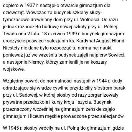
dopiero w 1937 r. nastąpiło otwarcie gimnazjum dla
dziewcząt. Wówczas za budynek szkolny służył
tymczasowo drewniany dom przy ul. Wolności. Od razu
jednak rozpoczęto budowę nowej szkoły przy ul. Polnej.
Trwała ona 2 lata. 18 czerwca 1939 r. budynek gimnazjum
uroczyście poświęcił salezjanin ks. Kardynał August Hlond.
Niestety nie dane było rozpocząć tu normalnej nauki,
ponieważ już we wrześniu budynek zajęli najpierw Sowieci,
a następnie Niemcy, którzy zamienili je na koszary
wojskowe.
Względny powrót do normalności nastąpił w 1944 r, kiedy
odradzające się władze cywilne przydzieliły siostrom barak
przy ul. Sadowej, w której siostry od razy zorganizowały
prywatne przedszkole i kursy kroju i szycia. Budynek
przeznaczony wcześniej na gimnazjum żeńskie zajęło
gimnazjum i liceum męskie prowadzone przez salezjanów.
W 1945 r. siostry wróciły na ul. Polną do gimnazjum, gdzie